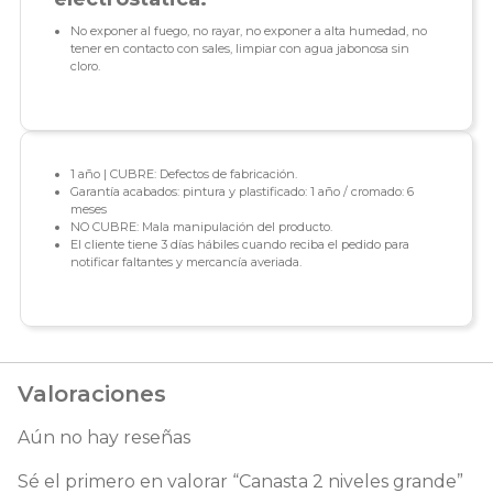
No exponer al fuego, no rayar, no exponer a alta humedad, no
tener en contacto con sales, limpiar con agua jabonosa sin
cloro.
1 año | CUBRE: Defectos de fabricación.
Garantía acabados: pintura y plastificado: 1 año / cromado: 6
meses
NO CUBRE: Mala manipulación del producto.
El cliente tiene 3 días hábiles cuando reciba el pedido para
notificar faltantes y mercancía averiada.
Valoraciones
Aún no hay reseñas
Sé el primero en valorar “Canasta 2 niveles grande”