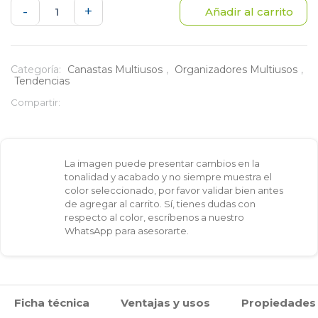
Canasta
-
+
Añadir al carrito
2
niveles
Categoría:
Canastas Multiusos
,
Organizadores Multiusos
,
Tendencias
grande
Compartir:
cantidad
La imagen puede presentar cambios en la
tonalidad y acabado y no siempre muestra el
color seleccionado, por favor validar bien antes
de agregar al carrito. Sí, tienes dudas con
respecto al color, escríbenos a nuestro
WhatsApp para asesorarte.
Ficha técnica
Ventajas y usos
Propiedades