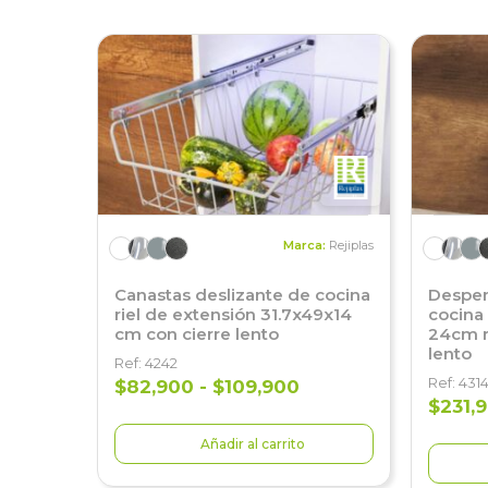
Marca:
Rejiplas
Canastas deslizante de cocina
Despen
riel de extensión 31.7x49x14
cocina
cm con cierre lento
24cm ri
lento
Ref: 4242
Ref: 431
$82,900 - $109,900
$231,
Añadir al carrito