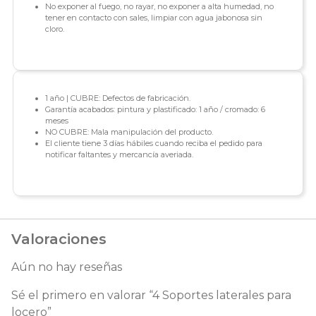
No exponer al fuego, no rayar, no exponer a alta humedad, no
tener en contacto con sales, limpiar con agua jabonosa sin
cloro.
1 año | CUBRE: Defectos de fabricación.
Garantía acabados: pintura y plastificado: 1 año / cromado: 6
meses
NO CUBRE: Mala manipulación del producto.
El cliente tiene 3 días hábiles cuando reciba el pedido para
notificar faltantes y mercancía averiada.
Valoraciones
Aún no hay reseñas
Sé el primero en valorar “4 Soportes laterales para
locero”