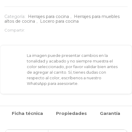
Soportes
laterales
Categoría:
Herrajes para cocina
,
Herrajes para muebles
altos de cocina
,
Locero para cocina
para
Compartir:
locero
cantidad
La imagen puede presentar cambios en la
tonalidad y acabado y no siempre muestra el
color seleccionado, por favor validar bien antes
de agregar al carrito. Sí, tienes dudas con
respecto al color, escríbenos a nuestro
WhatsApp para asesorarte.
Ficha técnica
Propiedades
Garantía