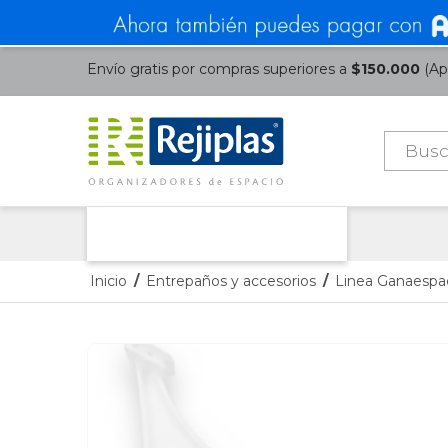
Envío gratis por compras superiores a
$150.000
(Apl
Búsque
de
product
Nuestras Categorías
Inicio
/
Entrepaños y accesorios
/
Linea Ganaespa