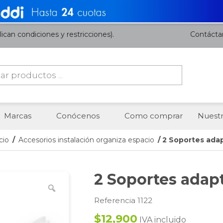
ican condiciones y restricciones).
Contácta
da
os
Marcas
Conócenos
Como comprar
Nuestr
cio
/
Accesorios instalación organiza espacio
/ 2 Soportes ada
2 Soportes adap
Referencia 1122
$12,900
IVA incluido