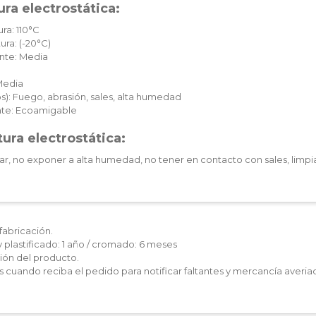
ra electrostática:
ra: 110°C
ura: (-20°C)
nte: Media
Media
): Fuego, abrasión, sales, alta humedad
te: Ecoamigable
ura electrostática:
ar, no exponer a alta humedad, no tener en contacto con sales, limpia
fabricación.
y plastificado: 1 año / cromado: 6 meses
ón del producto.
les cuando reciba el pedido para notificar faltantes y mercancía averia