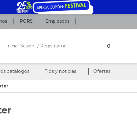
nos
PQRS
Empleados
0
Iniciar Sesión
/ Registrarme
os catálogos
Tips y noticias
Ofertas
pter
ter