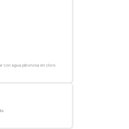
r con agua jabonosa sin cloro.
da.