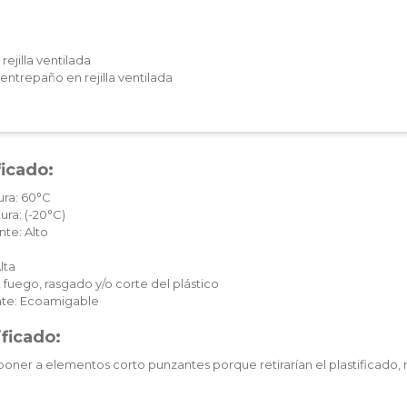
ejilla ventilada
ntrepaño en rejilla ventilada
ficado:
ura: 60°C
ura: (-20°C)
te: Alto
lta
 fuego, rasgado y/o corte del plástico
te: Ecoamigable
ificado:
oner a elementos corto punzantes porque retirarían el plastificado, 