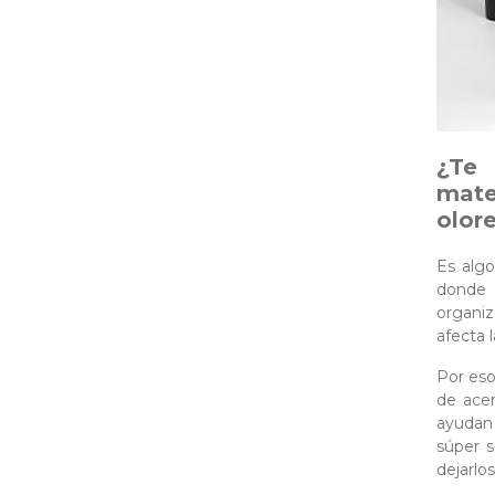
¿Te 
mate
olor
Es alg
donde 
organiz
afecta 
Por eso
de acer
ayudan
súper 
dejarlo