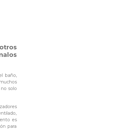
otros
malos
l baño,
 muchos
 no solo
izadores
ntilado,
ento es
ón para