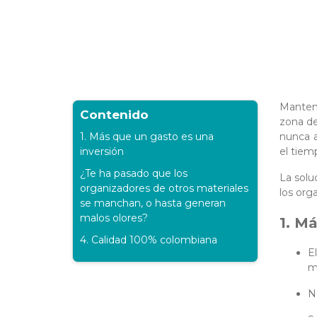
Mantener
Contenido
zona de
1. Más que un gasto es una
nunca a
inversión
el tiem
¿Te ha pasado que los
La solu
organizadores de otros materiales
los org
se manchan, o hasta generan
malos olores?
1. M
4. Calidad 100% colombiana
E
m
N