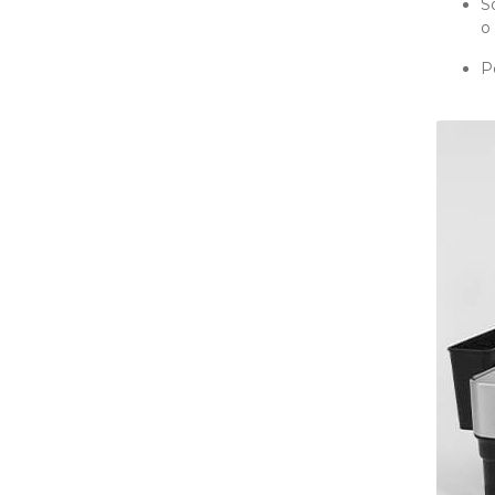
S
o 
P