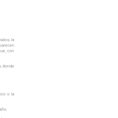
ilios, la
 parecen
que, con
es donde
ico o la
año
.