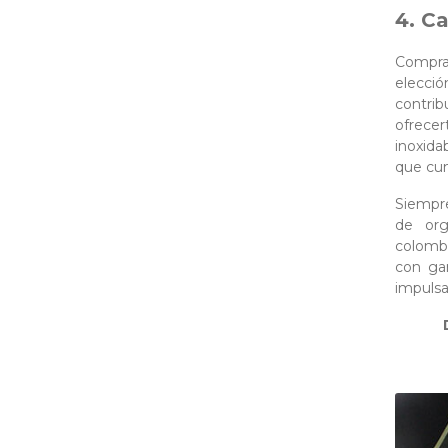
4. C
Compra
elecció
contri
ofrecer
inoxida
que cum
Siempre
de org
colombi
con ga
impulsa 