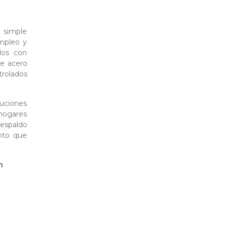
 simple
empleo y
dos con
de acero
trolados
luciones
hogares
respaldo
nto que
n