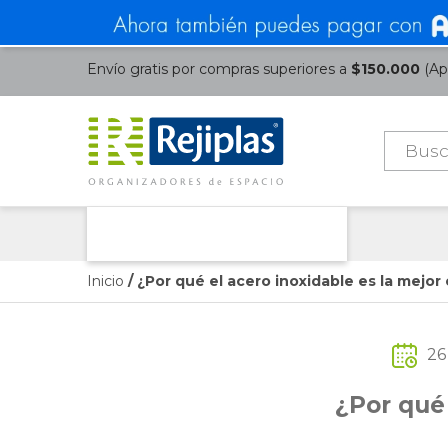
Envío gratis por compras superiores a
$150.000
(Apl
Búsque
de
product
Nuestras Categorías
Inicio
/ ¿Por qué el acero inoxidable es la mejo
26
¿Por qué 