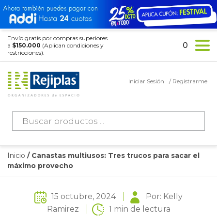
Envío gratis por compras superiores
0
a
$150.000
(Aplican condiciones y
restricciones).
Iniciar Sesión
/ Registrarme
Búsqueda
de
productos
Inicio
/ Canastas multiusos: Tres trucos para sacar el
máximo provecho
15 octubre, 2024
Por: Kelly
Ramirez
1 min de lectura