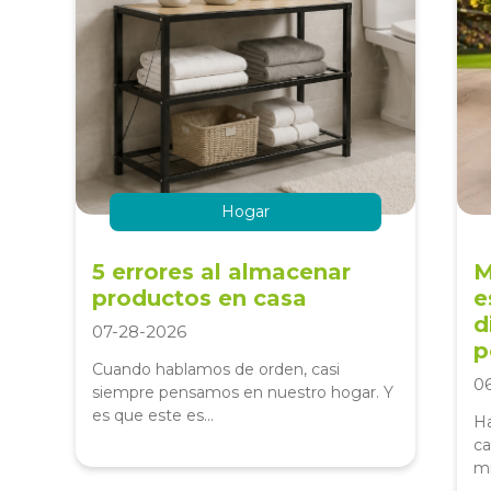
Hogar
5 errores al almacenar
M
productos en casa
e
d
07-28-2026
p
Cuando hablamos de orden, casi
0
siempre pensamos en nuestro hogar. Y
es que este es...
Ha
ca
mi