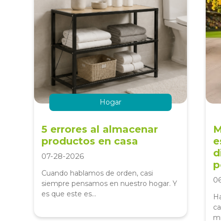
Hogar
5 errores al almacenar
M
productos en casa
e
d
07-28-2026
p
Cuando hablamos de orden, casi
0
siempre pensamos en nuestro hogar. Y
es que este es...
Ha
ca
mi