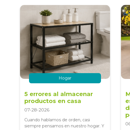
Hogar
5 errores al almacenar
M
productos en casa
e
d
07-28-2026
p
Cuando hablamos de orden, casi
0
siempre pensamos en nuestro hogar. Y