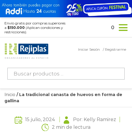
Envío gratis por compras superiores
0
a
$150.000
(Aplican condiciones y
restricciones).
Iniciar Sesión
/ Registrarme
Búsqueda
de
productos
Inicio
/ La tradicional canasta de huevos en forma de
gallina
15 julio, 2024
Por: Kelly Ramirez
2 min de lectura