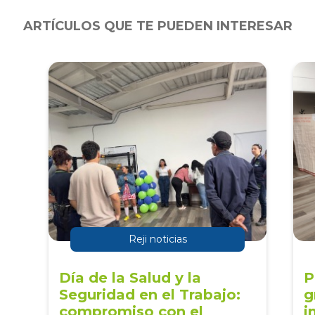
ARTÍCULOS QUE TE PUEDEN INTERESAR
Reji noticias
Día de la Salud y la
P
Seguridad en el Trabajo:
g
compromiso con el
i